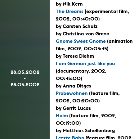
by Nik Kern
The Dreams
(experimental film,
2002, 00:40:00)
by Carsten Schulz
by Christina von Greve
Gnome Sweet Gnome
(animation
film, 2002, 00:03:45)
by Teresa Diehm
I am German just like you
(documentary, 2002,
28.05.2002
-
00:45:00)
28.05.2002
by Anna Ditges
Probewohnen
(feature film,
2002, 00:20:00)
by Gerrit Lucas
Heim
(feature film, 2002,
00:19:00)
by Matthias Schellenberg
Letzte Bahn
(feature film, 2002,