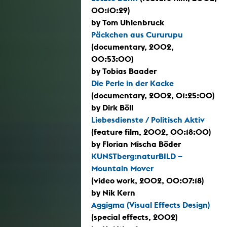
00:10:29)
by Tom Uhlenbruck
Päckchen aus Cururupu
(documentary, 2002,
00:53:00)
by Tobias Baader
Die Perle in der Kacke
(documentary, 2002, 01:25:00)
by Dirk Böll
Liebesdienste / Politisch Aktiv
(feature film, 2002, 00:18:00)
by Florian Mischa Böder
KUNSTberg:naturBILD –
Mountain Mover
(video work, 2002, 00:07:18)
by Nik Kern
Aggigma (Visual Effects Design)
(special effects, 2002)