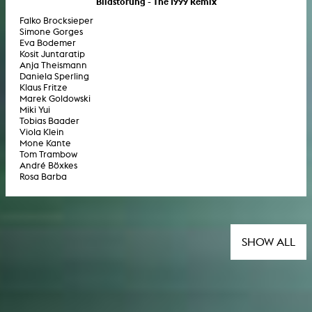
Bildstörung - The 1999 Remix
Falko Brocksieper
Simone Gorges
Eva Bodemer
Kosit Juntaratip
Anja Theismann
Daniela Sperling
Klaus Fritze
Marek Goldowski
Miki Yui
Tobias Baader
Viola Klein
Mone Kante
Tom Trambow
André Böxkes
Rosa Barba
SHOW ALL