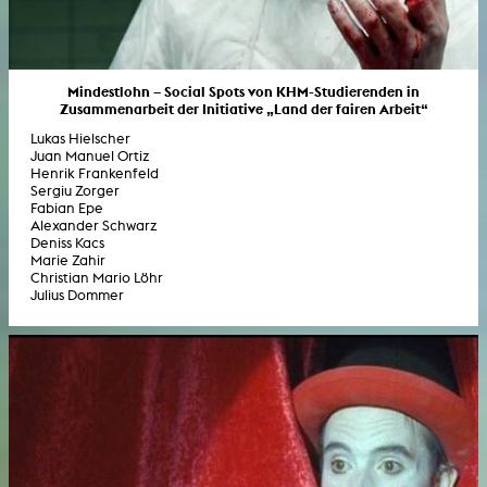
Mindestlohn – Social Spots von KHM-Studierenden in
Zusammenarbeit der Initiative „Land der fairen Arbeit“
Lukas Hielscher
Juan Manuel Ortiz
Henrik Frankenfeld
Sergiu Zorger
Fabian Epe
Alexander Schwarz
Deniss Kacs
Marie Zahir
Christian Mario Löhr
Julius Dommer