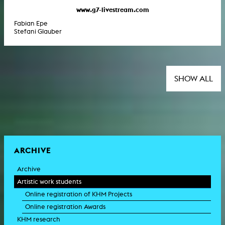
www.g7-livestream.com
Fabian Epe
Stefani Glauber
SHOW ALL
ARCHIVE
Archive
Artistic work students
Online registration of KHM Projects
Online registration Awards
KHM research