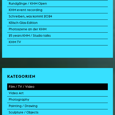
Rundgänge / KHM Open
KHM event recording
Schreiben, was kommt 2024
Kölsch-Glas-Edition
Photoszene an der KHM
25 years KHM / Studio talks
KHM TV
KATEGORIEN
Film / TV / Video
Video Art
feature film
Photography
documentary
experimental film
Painting / Drawing
documentary drama
video work
photographic work
Sculpture / Objects
animation film
video performance
photographic documentation
painting