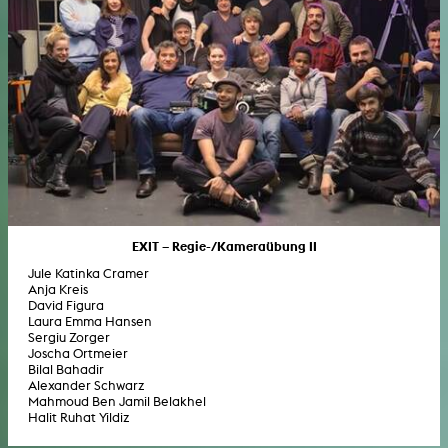
EXIT – Regie-/Kameraübung II
Jule Katinka Cramer
Anja Kreis
David Figura
Laura Emma Hansen
Sergiu Zorger
Joscha Ortmeier
Bilal Bahadir
Alexander Schwarz
Mahmoud Ben Jamil Belakhel
Halit Ruhat Yildiz