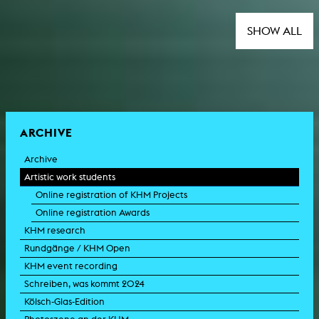
SHOW ALL
ARCHIVE
Archive
Artistic work students
Online registration of KHM Projects
Online registration Awards
KHM research
Rundgänge / KHM Open
KHM event recording
Schreiben, was kommt 2024
Kölsch-Glas-Edition