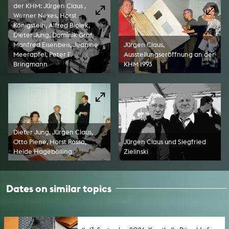
der KHM: Jürgen Claus ,
Werner Nekes, Horst
Königstein, Alfred Biolek,
Dieter Jung, Dominik Graf,
Manfred Eisenbeis, Jeanine
Jürgen Claus,
Meerapfel, Peter F.
Ausstellungseröffnung an der
Bringmann
KHM 1993
Dieter Jung, Jürgen Claus,
Otto Piene, Horst Rossa,
Jürgen Claus und Siegfried
Heide Hagebölling
Zielinski
Dates on similar topics