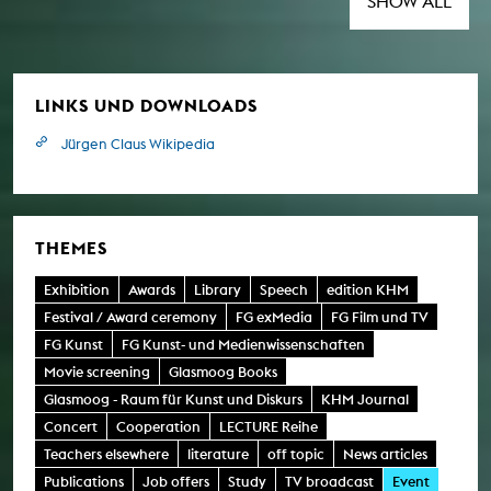
SHOW ALL
LINKS UND DOWNLOADS
Jürgen Claus Wikipedia
THEMES
Exhibition
Awards
Library
Speech
edition KHM
Festival / Award ceremony
FG exMedia
FG Film und TV
FG Kunst
FG Kunst- und Medienwissenschaften
Movie screening
Glasmoog Books
Glasmoog - Raum für Kunst und Diskurs
KHM Journal
Concert
Cooperation
LECTURE Reihe
Teachers elsewhere
literature
off topic
News articles
Publications
Job offers
Study
TV broadcast
Event