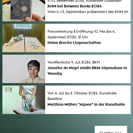
11.–13. September 2026, Kunsthalle Düsseldorf
KHM bei Between Books 2026
Vom 11.-13. September präsentiert die KHM im
Rahmen von Between Books in der
Kunsthalle Düsseldorf eine Auswahl an
Publikationsprojekte von Studierenden,
Preisverleihung & Eröffnung: 10. Mai (bis 6.
feiert die neunte Ausgabe der KURZE sowie
September) 2026, 12 Uhr
eine Neuerscheinung aus dem Bereich
Helen Brecht: Liegenschaften
Sound und stellt ausgewählte Titel aus dem
Award ceremony and exhibition opening:
Backkatalog des KHM-Verlags vor.
The winner of the 2026 KHM Support Award
for Female Artists (FLINTA*) will be exhibiting
Veröffentlicht: 9. Juli 2026, BKM
new works as part of the Morsbroich Art Days
Jennifer de Negri erhält BKM-Stipendium in
to mark the 75th anniversary of Museum
Venedig
Morsbroich. The solo exhibition runs until 6
Kulturstaatsminister Wolfram Weimer gab am
September 2026.
9. Juli 2026 die Stipendien für das Deutsche
Studienzentrum in Venedig bekannt. KHM-
Von 4. Juli bis 2. Oktober 2026, Kunsthalle
Absolventin Jennifer de Negri (Diplom 2025)
Bielefeld
ist eine der Stipendiat*innen.
Matthias Müller: "Alpsee" in der Kunsthalle
Bielefeld