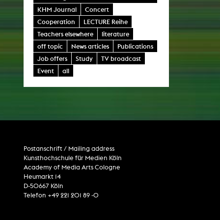
Central 
KHM Journal
Concert
Cooperation
LECTURE Reihe
ARCHIVE
Teachers elsewhere
literature
off topic
News articles
Publications
Artistic work students
Job offers
Study
TV broadcast
KHM Research
Event
all
KHM Rundgänge
Event recording
Schreiben, was kommt
Kölsch-Glas-Edition
Postanschrift / Mailing address
Photoszene an der KHM
Kunsthochschule für Medien Köln
Academy of Media Arts Cologne
25 years KHM / Studio talks
Heumarkt 14
D-50667 Köln
Telefon +49 221 201 89 -0