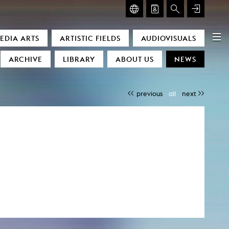
GLASMOOG – ROOM FOR ART & DISCOURSE
EDIA ARTS
ARTISTIC FIELDS
AUDIOVISUALS
Glasmoog – Room for Art & Discourse
ARCHIVE
LIBRARY
ABOUT US
NEWS
previous
all
next
)