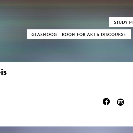
TIC FIELDS
AUDIOVISUALS
STUDY M
xMedia
Neu bei MOOZ
GLASMOOG – ROOM FOR ART & DISCOURSE
tion / 3D
Sensitivity in Low Light Conditions
al Informatics
(In)visible Indicators
 und digitale Transformation
ary Writing
Euphrat
as Processes
Reign of Silence
Sound
Monolog of two Machines
eis
mation Design
Cigaretta mon amour
Black Hole
d Television
Verstärker
ure Film
Snail Trail
umentary
Crying about the passing of time
Formats
Invisible Indicator (Transcending Space
Script
How to cook Samgyetang
amera
ucing / Production
y and film theory
Art
mental Film
tography