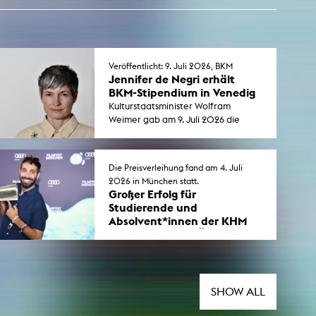
Veröffentlicht: 9. Juli 2026, BKM
Jennifer de Negri erhält
BKM-Stipendium in Venedig
Kulturstaatsminister Wolfram
Weimer gab am 9. Juli 2026 die
Stipendien für das Deutsche
Studienzentrum in Venedig
bekannt. KHM-Absolventin Jennifer
Die Preisverleihung fand am 4. Juli
de Negri (Diplom 2025) ist eine der
2026 in München statt.
Stipendiat*innen.
Großer Erfolg für
Studierende und
Absolvent*innen der KHM
beim FILMFEST MÜNCHEN
2026
Der erste lange Dokumentarfilm „If
Only the Year Had 364 Days” des
KHM-Studenten Almourad Aldeeb
SHOW ALL
wurde vom Publikum als bester
internationaler Film mit dem