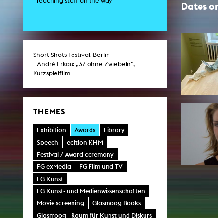
Teaching staff on the way
Dates on
Paintin
Multispeci
Ne
Video Art
Contemporary 
Art and 
Short Shots Festival, Berlin
Art History in 
André Erkau: „37 ohne Zwiebeln“,
Quee
Kurzspielfilm
Transvers
Laboratori
Animat
Aud
THEMES
Case – Proje
Comp
Exhibition
Awards
Library
Experimen
exM
Speech
edition KHM
Fil
Festival / Award ceremony
Ph
G
FG exMedia
FG Film und TV
Infr
Inte
FG Kunst
Multisp
FG Kunst- und Medienwissenschaften
C
Edit
Movie screening
Glasmoog Books
Record
Glasmoog - Raum für Kunst und Diskurs
Wo