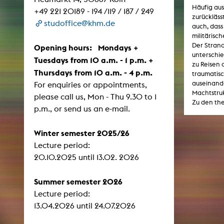
Central 
Häufig aus
+49 221 20189 - 194 /119 / 187 / 249
zurückläss
studoffice@khm.de
auch, dass
ARCHIVE
militärisc
Der Stran
Opening hours: Mondays +
unterschie
Artistic work students
Tuesdays from 10 a.m. - 1 p.m. +
zu Reisen 
Thursdays from 10 a.m. - 4 p.m.
KHM Research
traumatisc
auseinande
For enquiries or appointments,
KHM Rundgänge
Machtstruk
please call us, Mon - Thu 9.30 to 1
Zu den the
Event recording
p.m., or send us an e-mail.
Schreiben, was kommt
Winter semester 2025/26
Kölsch-Glas-Edition
Lecture period:
Photoszene an der KHM
​​​​​​​20.10.2025 until 13.02. 2026
25 years KHM / Studio talks
Summer semester 2026
Lecture period:
13.04.2026 until 24.07.2026