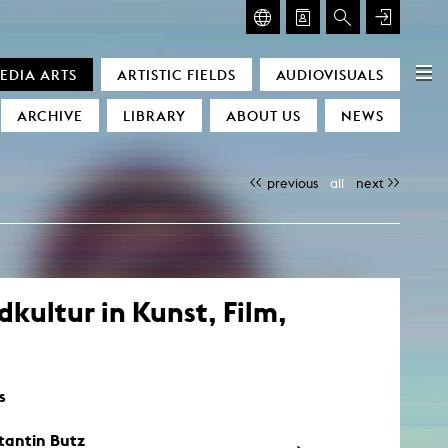
GLASMOOG – ROOM FOR ART & DISCOURSE
EDIA ARTS
ARTISTIC FIELDS
AUDIOVISUALS
Glasmoog – Room for Art & Discourse
ARCHIVE
LIBRARY
ABOUT US
NEWS
previous
all
next
kultur in Kunst, Film,
)
s
tantin Butz