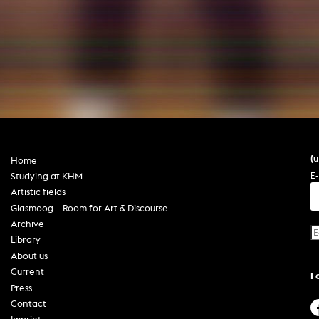
In remembrance
Publications teaching staff
Top 10
Internal reporting office
Rara
Open Access
AGG-Beschwerdestelle
(
Home
E-
Studying at KHM
Artistic fields
Glasmoog – Room for Art & Discourse
Archive
Library
About us
Current
F
Press
Contact