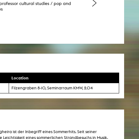
professor cultural studies / pop and
es
Location
Filzengraben 8-10, Seminarraum KMW, 2.04
heira ist der Inbegriff eines Sommerhits. Seit seiner
 Leichtigkeit eines sommerlichen Strandbesuchs in Musik.