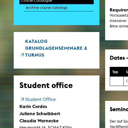
Course Catalogue
Paintin
Archive course catalogs
Multispeci
Require
Ne
Voraussetz
Video Art
intensiver
Contemporary 
Bitte anm
Art and 
Art History in 
Quee
KATALOG
Transvers
GRUNDLAGENSEMINARE &
Laboratori
TURNUS
Dates -
Animat
Aud
Case – Proje
Typ
S
Comp
Experimen
1
exM
Student office
Fil
Ph
G
Student Office
Infr
Inte
Karin Cordes
Semina
Multisp
Juliane Schwibbert
C
Edit
Claudia Warnecke
Der auf Sp
Record
Veröffentl
Heumarkt 14, 50667 Köln
Wo