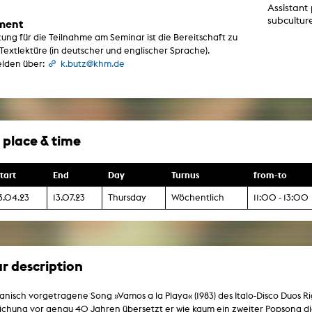
Assistant 
g / Sculpture
es Storytelling
subcultur
ment
tworks
ung für die Teilnahme am Seminar ist die Bereitschaft zu
 / Performance
 Textlektüre (in deutscher und englischer Sprache).
Art / Global South
elden über:
k.butz@khm.de
Media Studies
the Context of Media
r Studies
al Aesthetics
es + Facilities
 place & time
ion studio
itorium
ktraum Fotgrafie
tart
End
Day
Turnus
from-to
uter room
tal technology
3.04.23
13.07.23
Thursday
Wöchentlich
11:00 - 13:00
edia Lab
m studios
oto lab
rading
astructure
rface lab
r description
ecies Studio
amera
ing suite
anisch vorgetragene Song »Vamos a la Playa« (1983) des Italo-Disco Duos Rig
ing studio
ichung vor genau 40 Jahren übersetzt er wie kaum ein zweiter Popsong die
rkshop