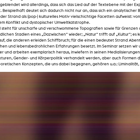
lending office
geblendet wird allerdings, dass sich das Lied auf der Textebene mit der E
t. Beispielhaft deutet sich dadurch nicht nur an, dass sich ein analytischer
 der Strand als (pop-) kulturelles Motiv vielschichtige Facetten aufweist: 
LIBRARY
ABOUT US
hem Konflikt und dystopischer Umweltkatstrophe.
d steht für unscharfe und verschwommene Topografien sowie für Grenzen 
dlichen Stadien eines „Dazwischen“ wieder; „Natur“ trifft auf „Kultur“;
Digital library
People
auf, die anderen erleiden Schiffbruch; für die einen bedeutet Strand Abente
Films
Organisation
hen und lebensbedrohlichen Erfahrungen besetzt. Im Seminar setzen wir u
r und arbeiten exemplarisch heraus, inwiefern in seinen Medialisierungen
Books
The KHM logo
turen, Gender- und Körperpolitik verhandelt werden, aber auch Formen de
oretischen Konzepten, die uns dabei begegnen, gehören u.a.: Liminalität, 
Periodicals
Equal Opportunities
Useful help / contacts
Sounds
Sponsorship Award for FLINTA*
Studying with child
Reserved reading shelf
Antidiskriminierung
KHM publications
Ombudspersons
edition KHM
KHM Journal
AStA / StuPa
LECTURE Reihe
Lab Jahrbuch
Friends of the KHM e.V.
off topic
Recommendations
Partner
New aquisitions