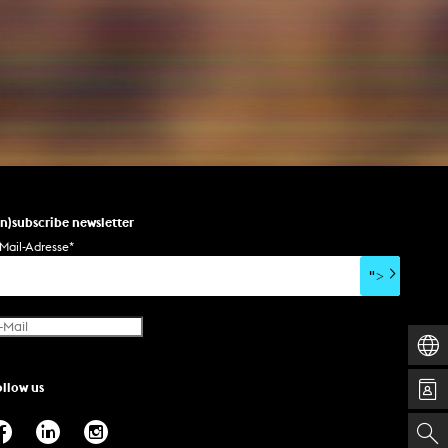
un)subscribe newsletter
Mail-Adresse
*
">
ollow us