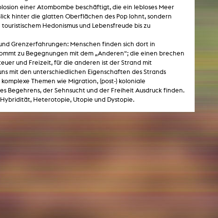
xplosion einer Atombombe beschäftigt, die ein lebloses Meer
 Blick hinter die glatten Oberflächen des Pop lohnt, sondern
von touristischem Hedonismus und Lebensfreude bis zu
NEWS
und Grenzerfahrungen: Menschen finden sich dort in
 es kommt zu Begegnungen mit dem „Anderen“; die einen brechen
Date
uer und Freizeit, für die anderen ist der Strand mit
Awards / Sponsorships
ns mit den unterschiedlichen Eigenschaften des Strands
 komplexe Themen wie Migration, (post-) koloniale
Festival events
s Begehrens, der Sehnsucht und der Freiheit Ausdruck finden.
Hybridität, Heterotopie, Utopie und Dystopie.
Career
Jobs
Press area
Press releases
Press downloads
teaching staff on the way