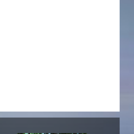
NEWS
Date
Awards / Sponsorships
Festival events
Career
Jobs
Press area
Press releases
Press downloads
teaching staff on the way