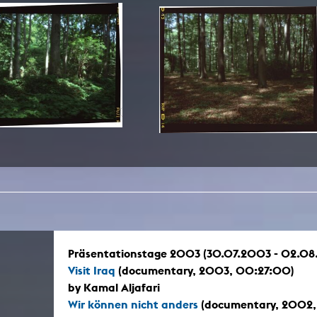
In remembrance
Publications teaching staff
Top 10
Internal reporting office
Rara
Open Access
AGG-Beschwerdestelle
Präsentationstage 2003 (30.07.2003 - 02.08
Visit Iraq
(documentary, 2003, 00:27:00)
by Kamal Aljafari
Wir können nicht anders
(documentary, 2002,