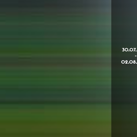
30.07
-
02.08