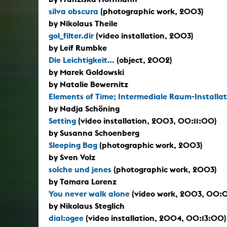
silva obscura
(photographic work, 2003)
by Nikolaus Theile
gol_filter.dir
(video installation, 2003)
by Leif Rumbke
Die Leichtigkeit...
(object, 2002)
by Marek Goldowski
by Natalie Bewernitz
Elements of Time; Intermediale Raum-Installat
by Nadja Schöning
Setting
(video installation, 2003, 00:11:00)
by Susanna Schoenberg
Sleeping Bag
(photographic work, 2003)
by Sven Volz
solche und jenes
(photographic work, 2003)
by Tamara Lorenz
You never walk alone
(video work, 2003, 00:
by Nikolaus Steglich
dial:ogee
(video installation, 2004, 00:13:00)