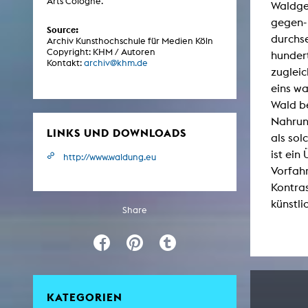
Arts Cologne.
Waldges
Central 
gegen-
Source:
durchse
Archiv Kunsthochschule für Medien Köln
ARCHIVE
Copyright: KHM / Autoren
hundert
Kontakt:
archiv@khm.de
zugleic
Artistic work students
eins w
KHM Research
Wald b
Nahrung
KHM Rundgänge
LINKS UND DOWNLOADS
als so
Event recording
ist ein
http://www.waldung.eu
Schreiben, was kommt
Vorfahr
Kontras
Kölsch-Glas-Edition
künstli
Share
Photoszene an der KHM
25 years KHM / Studio talks
KATEGORIEN