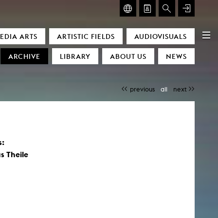
GLASMOOG – ROOM FOR ART & DISCOURSE
EDIA ARTS
ARTISTIC FIELDS
AUDIOVISUALS
Glasmoog – Room for Art & Discourse
ARCHIVE
LIBRARY
ABOUT US
NEWS
previous
all
next
s:
)
s Theile