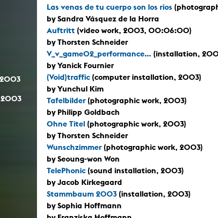
Las venas de tu cuerpo son los rios
(photographi
by Sandra Vásquez de la Horra
Auftritt
(video work, 2003, 00:06:00)
by Thorsten Schneider
V_v_game02_performance...
(installation, 200
by Yanick Fournier
(Void)traffic
(computer installation, 2003)
.2003
by Yunchul Kim
.2003
Tafelbilder
(photographic work, 2003)
by Philipp Goldbach
Ohne Titel
(photographic work, 2003)
by Thorsten Schneider
Wunschzimmer
(photographic work, 2003)
by Seoung-won Won
TelePhonic
(sound installation, 2003)
by Jacob Kirkegaard
Stammbaum 2003
(installation, 2003)
by Sophia Hoffmann
by Franziska Hoffmann