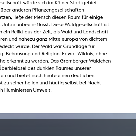
ellschaft würde sich im Kölner Stadtgebiet
lending office
 über anderen Pflanzengesellschaften
tzen, ließe der Mensch diesen Raum für einige
LIBRARY
ABOUT US
 Jahre unbeein- flusst. Diese Waldgesellschaft ist
h ein Relikt aus der Zeit, als Wald und Landschaft
Digital library
People
aren und nahezu ganz Mitteleuropa von dichtem
Films
Organisation
edeckt wurde. Der Wald war Grundlage für
, Behausung und Religion. Er war Wildnis, ohne
Books
The KHM logo
lche erkannt zu werden. Das Gremberger Wäldchen
Periodicals
Equal Opportunities
 Überbleibsel des dunklen Raumes unserer
Useful help / contacts
Sounds
en und bietet noch heute einen deutlichen
Sponsorship Award for FLINTA*
Studying with child
t zu seiner hellen und häufig selbst bei Nacht
Reserved reading shelf
Antidiskriminierung
ch illuminierten Umwelt.
KHM publications
Ombudspersons
edition KHM
KHM Journal
AStA / StuPa
LECTURE Reihe
Lab Jahrbuch
Friends of the KHM e.V.
off topic
Recommendations
Partner
New aquisitions