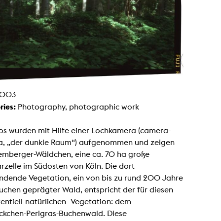
g / Sculpture
es Storytelling
tworks
 / Performance
Art / Global South
Media Studies
the Context of Media
r Studies
al Aesthetics
es + Facilities
003
ion studio
ries:
Photography, photographic work
itorium
ktraum Fotgrafie
uter room
os wurden mit Hilfe einer Lochkamera (camera-
tal technology
edia Lab
a, „der dunkle Raum“) aufgenommen und zeigen
m studios
emberger-Wäldchen, eine ca. 70 ha große
oto lab
rading
zelle im Südosten von Köln. Die dort
astructure
indende Vegetation, ein von bis zu rund 200 Jahre
rface lab
ecies Studio
uchen geprägter Wald, entspricht der für diesen
amera
entiell-natürlichen- Vegetation: dem
ing suite
ing studio
ckchen-Perlgras-Buchenwald. Diese
rkshop