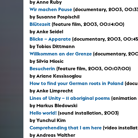
by Anne Ruby
Wir machen Pause
(documentary, 2003, 00:3
by Susanne Pospischil
Blütezeit
(feature film, 2003, 00:14:00)
by Anke Seidel
Blicke – Apparate
(documentary, 2003, 00:4
by Tobias Dittmann
Willkommen an der Grenze
(documentary, 200
by Silvia Miosic
Besucherin
(feature film, 2003, 00:07:00)
by Ariane Kessissoglou
How to find your German roots in Poland
(docu
by Anke Limprecht
Lines of Unity – 11 aboriginal poems
(animation 
by Markus Bledowski
Hello world!
(sound installation, 2003)
by Yunchul Kim
Comprehending that I am here
(video installa
by Andreas Walther