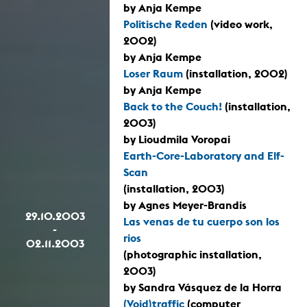
by Anja Kempe
Politische Reden
(video work,
2002)
by Anja Kempe
Loser Raum
(installation, 2002)
by Anja Kempe
Back to the Couch!
(installation,
2003)
by Lioudmila Voropai
Earth-Core-Laboratory and Elf-
Scan
(installation, 2003)
by Agnes Meyer-Brandis
29.10.2003
Las venas de tu cuerpo son los
-
rios
02.11.2003
(photographic installation,
2003)
by Sandra Vásquez de la Horra
(Void)traffic
(computer