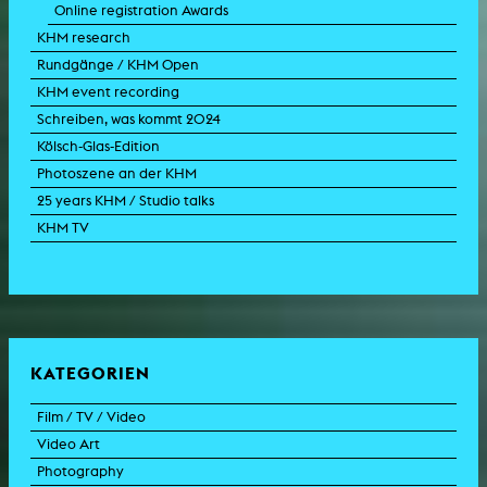
Online registration Awards
KHM research
Rundgänge / KHM Open
KHM event recording
Schreiben, was kommt 2024
Kölsch-Glas-Edition
Photoszene an der KHM
25 years KHM / Studio talks
KHM TV
KATEGORIEN
Film / TV / Video
Video Art
feature film
Photography
documentary
experimental film