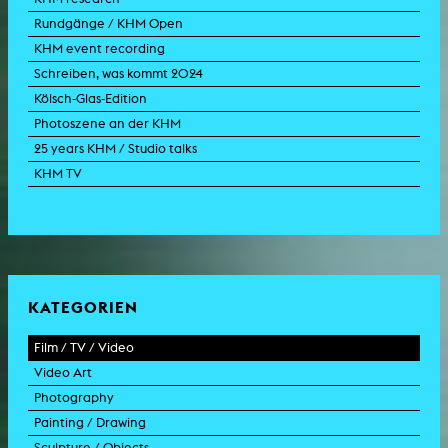
Rundgänge / KHM Open
KHM event recording
Schreiben, was kommt 2024
Kölsch-Glas-Edition
Photoszene an der KHM
25 years KHM / Studio talks
KHM TV
KATEGORIEN
Film / TV / Video
Video Art
feature film
Photography
documentary
experimental film
Painting / Drawing
documentary drama
video work
photographic work
Sculpture / Objects
animation film
video performance
photographic documentation
painting