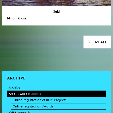
Suki
Miriam Glaser
SHOW ALL
ARCHIVE
Archive
Artistic work students
Online registration of KHM Projects
Online registration Awards
KHM research