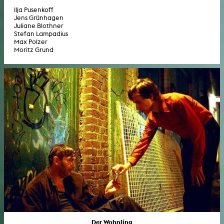
Ilja Pusenkoff
Jens Grünhagen
Juliane Blothner
Stefan Lampadius
Max Polzer
Moritz Grund
Der Wohnling