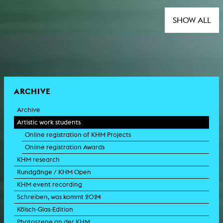
SHOW ALL
ARCHIVE
Archive
Artistic work students
Online registration of KHM Projects
Online registration Awards
KHM research
Rundgänge / KHM Open
KHM event recording
Schreiben, was kommt 2024
Kölsch-Glas-Edition
Photoszene an der KHM