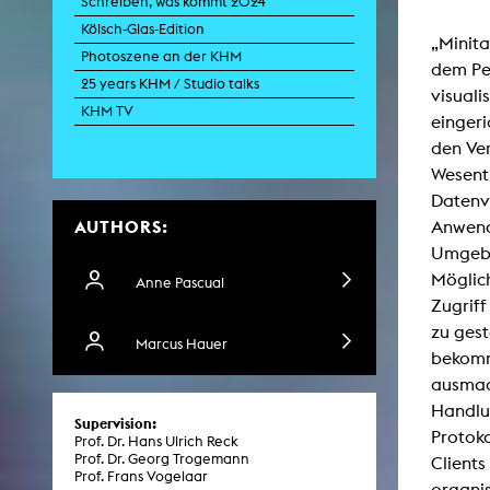
Schreiben, was kommt 2024
Paintin
Kölsch-Glas-Edition
Multispeci
„Minita
Ne
Photoszene an der KHM
Video Art
dem Pee
Contemporary 
25 years KHM / Studio talks
visuali
Art and 
KHM TV
eingeri
Art History in 
den Ver
Quee
Transvers
Wesent
Laboratori
Datenve
AUTHORS:
Animat
Anwend
Aud
Umgebu
Case – Proje
Comp
Möglich
Anne Pascual
Experimen
Zugrif
exM
Fil
zu gest
Marcus Hauer
Ph
bekomm
G
Infr
ausmach
Inte
Handlu
Multisp
Supervision:
C
Protoko
Prof. Dr. Hans Ulrich Reck
Edit
Prof. Dr. Georg Trogemann
Clients
Record
Prof. Frans Vogelaar
Wo
organis