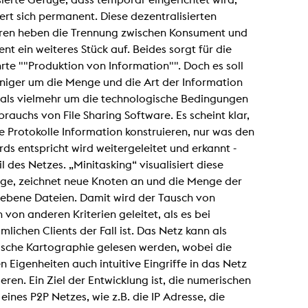
lending office
rt sich permanent. Diese dezentralisierten
uren heben die Trennung zwischen Konsument und
LIBRARY
ABOUT US
nt ein weiteres Stück auf. Beides sorgt für die
te ""Produktion von Information"". Doch es soll
Digital library
People
niger um die Menge und die Art der Information
 als vielmehr um die technologische Bedingungen
Films
Organisation
rauchs von File Sharing Software. Es scheint klar,
Books
The KHM logo
e Protokolle Information konstruieren, nur was den
Periodicals
Equal Opportunities
ds entspricht wird weitergeleitet und erkannt -
Useful help / contacts
il des Netzes. „Minitasking“ visualisiert diese
Sounds
Sponsorship Award for FLINTA*
ge, zeichnet neue Knoten an und die Menge der
Studying with child
Reserved reading shelf
gebene Dateien. Damit wird der Tausch von
Antidiskriminierung
KHM publications
 von anderen Kriterien geleitet, als es bei
Ombudspersons
edition KHM
lichen Clients der Fall ist. Das Netz kann als
KHM Journal
AStA / StuPa
sche Kartographie gelesen werden, wobei die
LECTURE Reihe
Lab Jahrbuch
en Eigenheiten auch intuitive Eingriffe in das Netz
Friends of the KHM e.V.
off topic
eren. Ein Ziel der Entwicklung ist, die numerischen
Recommendations
Partner
 eines P2P Netzes, wie z.B. die IP Adresse, die
New aquisitions