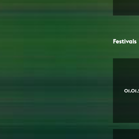
text
Festivals
01.01