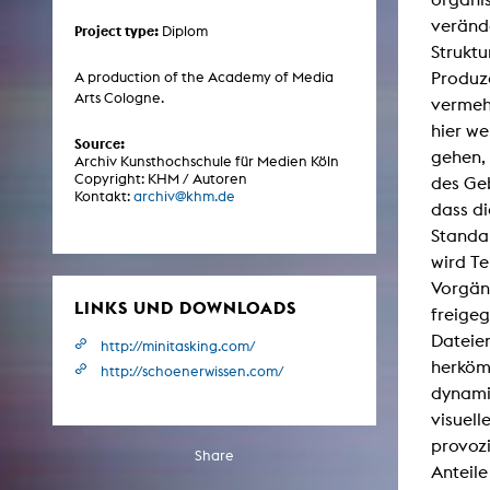
Central 
verände
Project type:
Diplom
Strukt
ARCHIVE
Produze
A production of the Academy of Media
Arts Cologne.
vermehr
Artistic work students
hier we
Source:
gehen,
KHM Research
Archiv Kunsthochschule für Medien Köln
Copyright: KHM / Autoren
des Geb
KHM Rundgänge
Kontakt:
archiv@khm.de
dass di
Event recording
Standar
wird Te
Schreiben, was kommt
Vorgän
Kölsch-Glas-Edition
LINKS UND DOWNLOADS
freige
Photoszene an der KHM
Dateien
http://minitasking.com/
herkömm
http://schoenerwissen.com/
25 years KHM / Studio talks
dynami
visuell
provozi
Share
Anteile