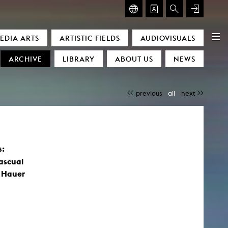
GLASMOOG – ROOM FOR ART & DISCOURSE
EDIA ARTS
ARTISTIC FIELDS
AUDIOVISUALS
Glasmoog – Room for Art & Discourse
ARCHIVE
LIBRARY
ABOUT US
NEWS
previous
all
next
s:
)
ascual
 Hauer