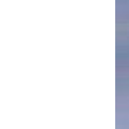
NEWS
Date
Awards / Sponsorships
Festival events
Career
Jobs
Press area
Press releases
Press downloads
teaching staff on the way