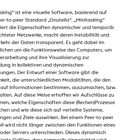
g / Sculpture
es Storytelling
sking“ ist eine visuelle Software, basierend auf
tworks
 / Performance
r-to-peer Standard „Gnutella“. „Minitasking“
Art / Global South
siert die Eigenschaften dynamischer und temporär
Media Studies
chteter Netzwerke, macht deren Instabilität und
the Context of Media
kehr der Daten transparent. Es geht dabei im
r Studies
al Aesthetics
lichen um die Funktionsweise des Computers, um
es + Facilities
rarbeitung und ihre Visualisierung zur
ion studio
ung in kollektiven und dynamischen
itorium
ngen. Der Entwurf einer Software gibt die
ktraum Fotgrafie
uter room
keit, die unterschiedlichen Modalitäten, die den
tal technology
f auf Informationen bestimmen, auszumachen, bzw.
edia Lab
m studios
alten. Auf diese Weise erhoffen wir Aufschlüsse zu
oto lab
en, welche Eigenschaften diese (Rechen)Prozesse
rading
astructure
en und wie diese sich auf verteilte Systeme,
rface lab
ngen und Ziele auswirken. Bei einem Peer-to-peer
ecies Studio
amera
ll wird nicht länger zwischen den Funktionen eines
ing suite
 oder Servers unterschieden. Dieses dynamisch
ing studio
rkshop
ierte Gefüge, dass temporär eingerichtet wird,