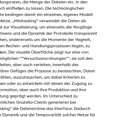
ungsraten, die Menge der Dateien etc. in den
In remembrance
Publications teaching staff
h einfließen zu lassen. Die technologischen
Top 10
Internal reporting office
Rara
te bedingen damit ein einzelnes, eigenes Modell
Open Access
AGG-Beschwerdestelle
Netze. „Minitasking“ verwendet die Daten als
l zur Visualisierung, um einerseits die Vorgänge
chnens und die Dynamik der Protokolle transparent
hen, andererseits um die Momente der Vagheit,
den Rechen- und Handlungsprozessen liegen, zu
ken. Die visuelle Oberfläche zeigt nur eine von
möglichen ""Versuchsanordnungen"", sie soll den
leiten, aber auch verleiten, innerhalb des
ären Gefüges die Prozesse zu beobachten, Daten
ählen, auszutauschen, um dabei Kriterien zu
ken oder zu entwickeln mit denen der Zugang zu
ormation, aber auch ihre Produktion und ihre
itung geprägt werden. Im Unterschied zu
lichen Gnutella-Clients generieren bei
sking“ die Datenströme das Interface. Dadurch
e Dynamik und die Temporarität solcher Netze für