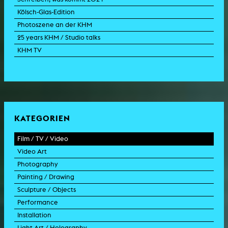
Kölsch-Glas-Edition
Photoszene an der KHM
25 years KHM / Studio talks
KHM TV
KATEGORIEN
Film / TV / Video
Video Art
feature film
Photography
documentary
experimental film
Painting / Drawing
documentary drama
video work
photographic work
Sculpture / Objects
animation film
video performance
photographic documentation
painting
Performance
experimental film
video installation
photographic installation
drawing
sculpture
Installation
TV format
video sculpture
collage
object
intervention
Light Art / Holography
TV design
graphics
model
scenography
public art