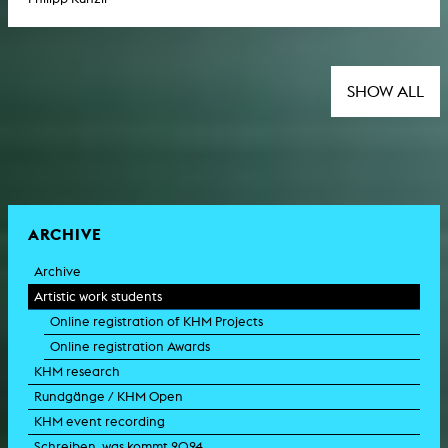
SHOW ALL
ARCHIVE
Archive
Artistic work students
Online registration of KHM Projects
Online registration Awards
KHM research
Rundgänge / KHM Open
KHM event recording
Schreiben, was kommt 2024