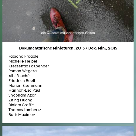
Dokumentarische Miniaturen, 2015 / Dok. Min., 2015
Fabiana Fragale
Michelle Heipel
Kreszentia Faßbender
Roman Wegera
Albi Fouché
Friedrich Boell
Marion Eisenmann
Hannah-Lisa Paul
Shabnam Azar
Ziting Huang
Biniam Graffé
Thomas Lambertz
Boris Maximov