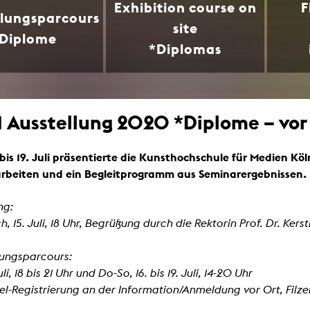
Exhibition course on
F
lending office
llungsparcours
site
Diplome
LIBRARY
ABOUT US
*Diplomas
Digital library
People
Films
Organisation
Ausstellung 2020 *Diplome – vor O
Books
The KHM logo
Periodicals
Equal Opportunities
bis 19. Juli präsentierte die Kunsthochschule für Medien Köl
Useful help / contacts
Sounds
rbeiten und ein Begleitprogramm aus Seminarergebnissen.
Sponsorship Award for FLINTA*
Studying with child
Reserved reading shelf
Antidiskriminierung
ng:
KHM publications
, 15. Juli, 18 Uhr, Begrüßung durch die Rektorin Prof. Dr. Kers
Ombudspersons
edition KHM
KHM Journal
AStA / StuPa
LECTURE Reihe
lungsparcours:
Lab Jahrbuch
Friends of the KHM e.V.
uli, 18 bis 21 Uhr und Do-So, 16. bis 19. Juli, 14-20 Uhr
off topic
zel-Registrierung an der Information/Anmeldung vor Ort, Filz
Recommendations
Partner
New aquisitions