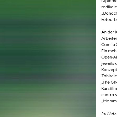
Diploma
radikal
„Danach
Fotoarb
An der 
Arbeiten
Camilo 
Ein meh
Open-Air
jeweils 
Konzept
Zahlreic
„The Gh
Kurzfil
cuatro 
„Mamma
Im Netz 