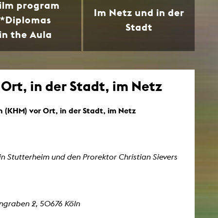
ilm program
Im Netz und in der
*Diplomas
Stadt
NEWS
in the Aula
Date
Awards / Sponsorships
rt, in der Stadt, im Netz
Festival events
Career
n (KHM) vor Ort, in der Stadt, im Netz
Jobs
Press area
Press releases
Press downloads
tin Stutterheim und den Prorektor Christian Sievers
teaching staff on the way
engraben 2, 50676 Köln