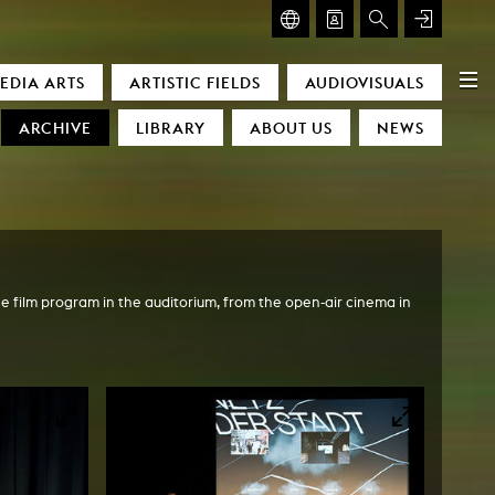
GLASMOOG – ROOM FOR ART & DISCOURSE
EDIA ARTS
ARTISTIC FIELDS
AUDIOVISUALS
Glasmoog – Room for Art & Discourse
ARCHIVE
LIBRARY
ABOUT US
NEWS
e film program in the auditorium, from the open-air cinema in
)