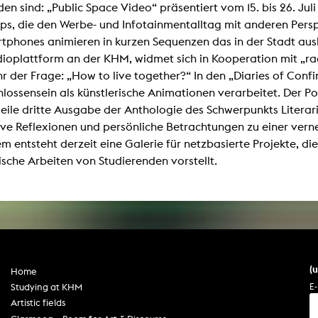
en sind: „Public Space Video“ präsentiert vom 15. bis 26. Ju
ips, die den Werbe- und Infotainmentalltag mit anderen Per
artphones animieren in kurzen Sequenzen das in der Stadt au
dioplattform an der KHM, widmet sich in Kooperation mit „rad
hr der Frage: „How to live together?“ In den „Diaries of Co
lossensein als künstlerische Animationen verarbeitet. Der Po
weile dritte Ausgabe der Anthologie des Schwerpunkts Litera
ive Reflexionen und persönliche Betrachtungen zu einer ver
m entsteht derzeit eine Galerie für netzbasierte Projekte, 
ische Arbeiten von Studierenden vorstellt.
(
Home
E-
Studying at KHM
Artistic fields