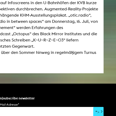
li auf Infoscreens in den U-Bahnhöfen der KVB kurze
spektiven durchbrechen. Augmented-Reality-Projekte
shängende KHM-Ausstellungsplakat. „otic.radio“,
io in between spaces“ am Donnerstag, 16. Juli, von
nfinement“ werden Erfahrungen des
dcast „Octopus“ des Black Mirror Institutes und die
risches Schreiben „K~U~R~Z~E~03“ liefern
netzten Gegenwart.
die über den Sommer hinweg in regelmäßigem Turnus
un)subscribe newsletter
Mail-Adresse
*
">