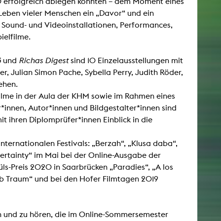
0 erfolgreich ablegen konnten – dem Moment eines
 Leben vieler Menschen ein „Davor“ und ein
, Sound- und Videoinstallationen, Performances,
ielfilme.
ö
und
Richas Digest
sind 10 Einzelausstellungen mit
, Julian Simon Pache, Sybella Perry, Judith Röder,
ehen.
ilme in der Aula der KHM sowie im Rahmen eines
*innen, Autor*innen und Bildgestalter*innen sind
 ihren Diplomprüfer*innen Einblick in die
internationalen Festivals: „Berzah“, „Klusa daba“,
ertainty“ im Mai bei der Online-Ausgabe der
s-Preis 2020 in Saarbrücken „Paradies“, „A los
alb Traum“ und bei den Hofer Filmtagen 2019
n und zu hören, die im Online-Sommersemester