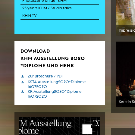
Photoszene an der KHM
Paintin
25 years KHM / Studio talks
Multispeci
Ne
KHM TV
Video Art
Contemporary 
Art and 
Impressi
Art History in 
Quee
Transvers
DOWNLOAD
Laboratori
KHM AUSSTELLUNG 2020
Animat
*DIPLOME UND MEHR
Aud
Case – Proje
Zur Broschüre / PDF
Comp
Experimen
KSTA Ausstellung2020*Diplome
exM
16072020
Fil
KR Ausstellung2020*Diplome
Ph
16072020
G
Kerstin S
Infr
Inte
Multisp
C
Edit
Record
Wo