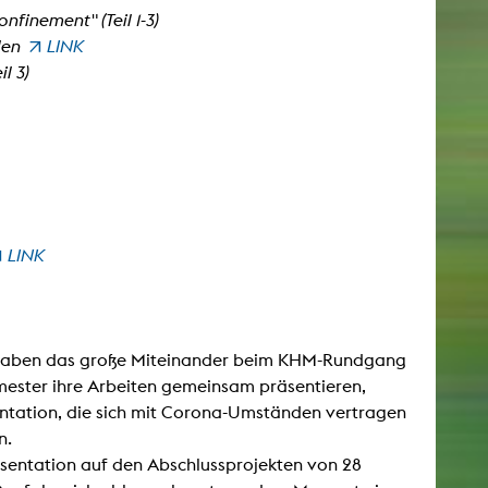
finement" (Teil 1-3)
len
LINK
il 3)
LINK
e haben das große Miteinander beim KHM-Rundgang
ester ihre Arbeiten gemeinsam präsentieren,
tation, die sich mit Corona-Umständen vertragen
n.
räsentation auf den Abschlussprojekten von 28