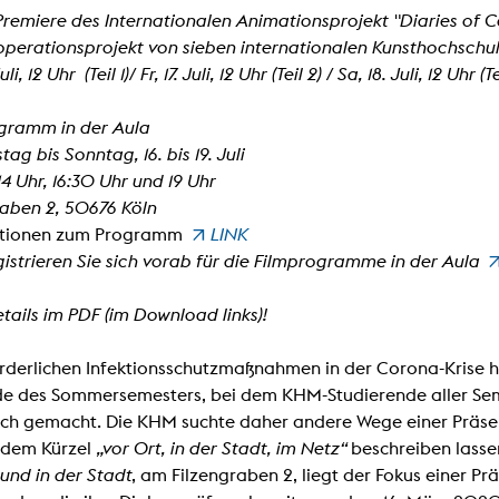
In remembrance
Publications teaching staff
remiere des Internationalen Animationsprojekt "Diaries of Con
Top 10
Internal reporting office
operationsprojekt von sieben internationalen Kunsthochschu
Rara
li, 12 Uhr (Teil 1)/ Fr, 17. Juli, 12 Uhr (Teil 2) / Sa, 18. Juli, 12 Uhr (Te
Open Access
AGG-Beschwerdestelle
gramm in der Aula
ag bis Sonntag, 16. bis 19. Juli
14 Uhr, 16:30 Uhr und 19 Uhr
raben 2, 50676 Köln
ationen zum Programm
LINK
gistrieren Sie sich vorab für die Filmprogramme in der Aula
ails im PDF (im Download links)!
orderlichen Infektionsschutzmaßnahmen in der Corona-Kris
e des Sommersemesters, bei dem KHM-Studierende aller Sem
ch gemacht. Die KHM suchte daher andere Wege einer Präsen
 dem Kürzel
„vor Ort, in der Stadt, im Netz“
beschreiben lasse
und in der Stadt
, am Filzengraben 2, liegt der Fokus einer P