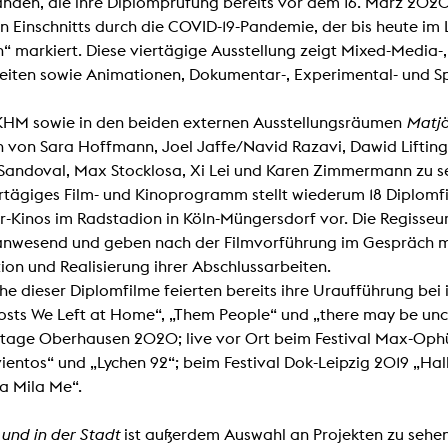
nden, die ihre Diplomprüfung bereits vor dem 16. März 202
en Einschnitts durch die COVID-19-Pandemie, der bis heute im
“ markiert. Diese viertägige Ausstellung zeigt Mixed-Media-
eiten sowie Animationen, Dokumentar-, Experimental- und Sp
KHM sowie in den beiden externen Ausstellungsräumen
Matj
 von Sara Hoffmann, Joel Jaffe/Navid Razavi, Dawid Liftinger
Sandoval, Max Stocklosa, Xi Lei und Karen Zimmermann zu s
rtägiges Film- und Kinoprogramm stellt wiederum 18 Diplomf
-Kinos im Radstadion in Köln-Müngersdorf vor. Die Regisseur
anwesend und geben nach der Filmvorführung im Gespräch mit
ion und Realisierung ihrer Abschlussarbeiten.
he dieser Diplomfilme feierten bereits ihre Uraufführung bei 
osts We Left at Home“, „Them People“ und „there may be unc
mtage Oberhausen 2020; live vor Ort beim Festival Max-Ophül
vientos“ und „Lychen 92“; beim Festival Dok-Leipzig 2019 „H
 Mila Me“.
und in der Stadt
ist außerdem Auswahl an Projekten zu sehe