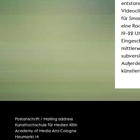
entstand
Videocl
für Sm
eine Ra
19–22 U
Eingesch
mittler
subvers
Außerde
künstler
Postanschrift / Mailing address
Kunsthochschule für Medien Köln
Academy of Media Arts Cologne
Heumarkt 14