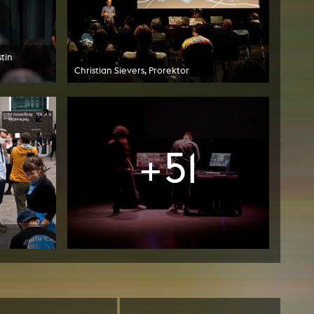
stin
Christian Sievers, Prorektor
+51