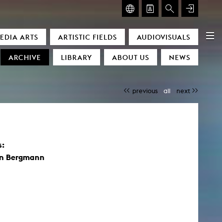
GLASMOOG – ROOM FOR ART & DISCOURSE
EDIA ARTS
ARTISTIC FIELDS
AUDIOVISUALS
Glasmoog – Room for Art & Discourse
ARCHIVE
LIBRARY
ABOUT US
NEWS
previous
all
next
s:
)
n Bergmann