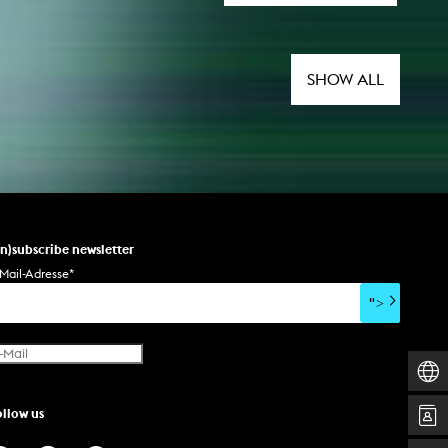
SHOW ALL
un)subscribe newsletter
Mail-Adresse
*
">
ollow us