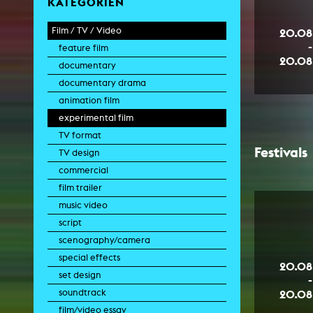
KATEGORIEN
Film / TV / Video
20.08
-
feature film
20.08
documentary
documentary drama
animation film
experimental film
TV format
Festivals
TV design
commercial
film trailer
music video
script
scenography/camera
special effects
20.08
set design
-
20.08
soundtrack
film/video essay