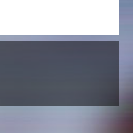
NEWS
Date
Awards / Sponsorships
Festival events
Career
Jobs
Press area
Press releases
Press downloads
teaching staff on the way