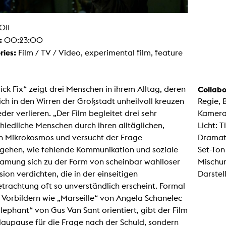
g / Sculpture
es Storytelling
tworks
011
 / Performance
Art / Global South
:
00:23:00
Media Studies
ries:
Film / TV / Video, experimental film, feature
the Context of Media
r Studies
al Aesthetics
ck Fix“ zeigt drei Menschen in ihrem Alltag, deren
Collabo
es + Facilities
ch in den Wirren der Großstadt unheilvoll kreuzen
Regie,
ion studio
itorium
der verlieren. „Der Film begleitet drei sehr
Kamera
ktraum Fotgrafie
hiedliche Menschen durch ihren alltäglichen,
Licht: 
uter room
tal technology
en Mikrokosmos und versucht der Frage
Dramat
edia Lab
gehen, wie fehlende Kommunikation und soziale
Set-Ton
m studios
oto lab
samung sich zu der Form von scheinbar wahlloser
Mischun
rading
ion verdichten, die in der einseitigen
Darstel
astructure
rface lab
rachtung oft so unverständlich erscheint. Formal
ecies Studio
 Vorbildern wie „Marseille“ von Angela Schanelec
amera
ing suite
lephant“ von Gus Van Sant orientiert, gibt der Film
ing studio
laupause für die Frage nach der Schuld, sondern
rkshop