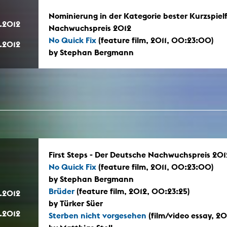
In remembrance
Publications teaching staff
Nominierung in der Kategorie bester Kurzspielf
Top 10
Internal reporting office
.2012
Rara
Nachwuchspreis 2012
Open Access
AGG-Beschwerdestelle
No Quick Fix
(feature film, 2011, 00:23:00)
.2012
by Stephan Bergmann
First Steps - Der Deutsche Nachwuchspreis 201
No Quick Fix
(feature film, 2011, 00:23:00)
by Stephan Bergmann
Brüder
(feature film, 2012, 00:23:25)
.2012
by Türker Süer
.2012
Sterben nicht vorgesehen
(film/video essay, 2