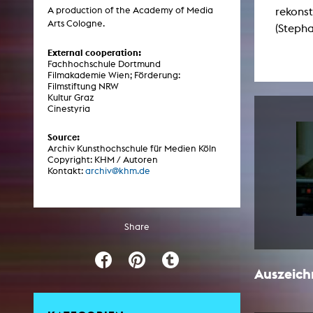
Central 
rekonst
A production of the Academy of Media
Arts Cologne.
(Steph
ARCHIVE
External cooperation:
Fachhochschule Dortmund
Filmakademie Wien; Förderung:
Artistic work students
Filmstiftung NRW
Kultur Graz
KHM Research
Cinestyria
KHM Rundgänge
Source:
Event recording
Archiv Kunsthochschule für Medien Köln
Copyright: KHM / Autoren
Schreiben, was kommt
Kontakt:
archiv@khm.de
Kölsch-Glas-Edition
Photoszene an der KHM
Share
25 years KHM / Studio talks
Auszeic