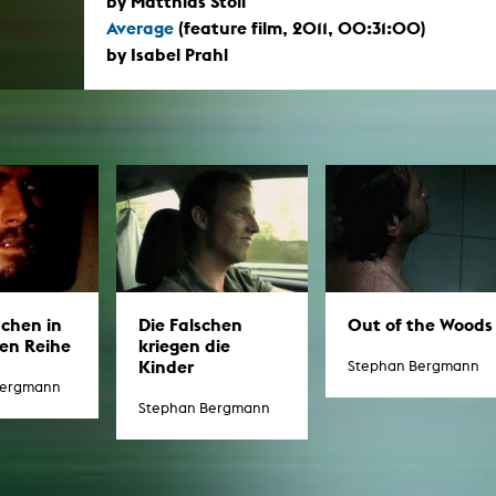
by Matthias Stoll
Average
(feature film, 2011, 00:31:00)
by Isabel Prahl
chen in
Die Falschen
Out of the Woods
ten Reihe
kriegen die
Kinder
Stephan Bergmann
Bergmann
Stephan Bergmann